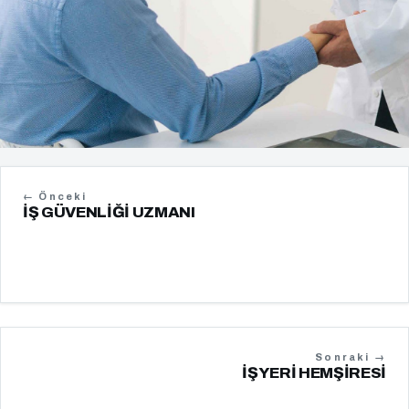
← Önceki
İŞ GÜVENLIĞI UZMANI
Sonraki →
İŞYERI HEMŞIRESI