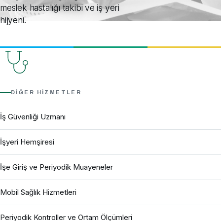
meslek hastalığı takibi ve iş yeri
hijyeni.
bilgi@beyhekimosgb.com
Yol tarifi al →
DIĞER HIZMETLER
İş Güvenliği Uzmanı
İşyeri Hemşiresi
İşe Giriş ve Periyodik Muayeneler
Mobil Sağlık Hizmetleri
Periyodik Kontroller ve Ortam Ölçümleri